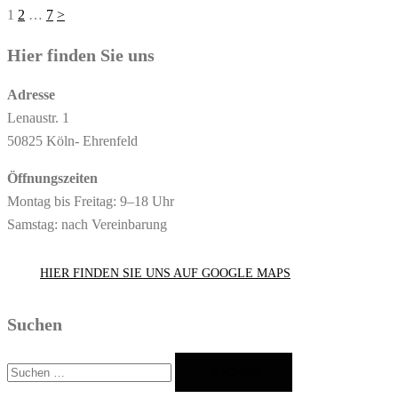
Seitennummerierung
1
2
…
7
>
der
Hier finden Sie uns
Beiträge
Adresse
Lenaustr. 1
50825 Köln- Ehrenfeld
Öffnungszeiten
Montag bis Freitag: 9–18 Uhr
Samstag: nach Vereinbarung
HIER FINDEN SIE UNS AUF GOOGLE MAPS
Suchen
Suchen
nach: