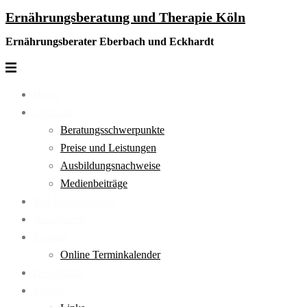
Ernährungsberatung und Therapie Köln
Zum
Inhalt
Ernährungsberater Eberbach und Eckhardt
springen
Menü
umschalten
Home
Über uns
Beratungsschwerpunkte
Preise und Leistungen
Ausbildungsnachweise
Medienbeiträge
BIA Körperanalyse
Neuigkeiten
Kontakt
Online Terminkalender
Downloads
Service