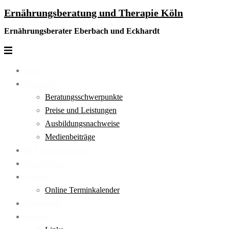
Ernährungsberatung und Therapie Köln
Zum
Inhalt
Ernährungsberater Eberbach und Eckhardt
springen
Menü
umschalten
Home
Über uns
Beratungsschwerpunkte
Preise und Leistungen
Ausbildungsnachweise
Medienbeiträge
BIA Körperanalyse
Neuigkeiten
Kontakt
Online Terminkalender
Downloads
Service