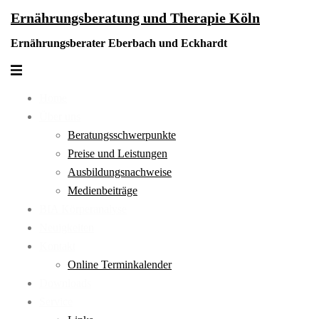
Zum
Ernährungsberatung und Therapie Köln
Inhalt
Ernährungsberater Eberbach und Eckhardt
springen
Menü
umschalten
Home
Über uns
Beratungsschwerpunkte
Preise und Leistungen
Ausbildungsnachweise
Medienbeiträge
BIA Körperanalyse
Neuigkeiten
Kontakt
Online Terminkalender
Downloads
Service