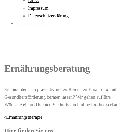
Links
Impressum
Datenschutzerklärung
Häufige Fragen
Ernährungsberatung
Sie möchten sich präventiv in den Bereichen Ernährung und
Gesundheitsförderung beraten lassen? Wir gehen auf Ihre
Wünsche ein und beraten Sie individuell ohne Produktverkauf.
Beitragsnavigation
Ernährungstherapie
Hier finden Sie uns