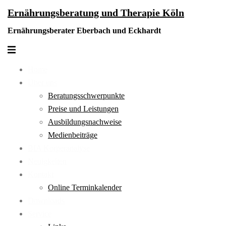
Zum
Ernährungsberatung und Therapie Köln
Inhalt
Ernährungsberater Eberbach und Eckhardt
springen
Menü
umschalten
Home
Über uns
Beratungsschwerpunkte
Preise und Leistungen
Ausbildungsnachweise
Medienbeiträge
BIA Körperanalyse
Neuigkeiten
Kontakt
Online Terminkalender
Downloads
Service